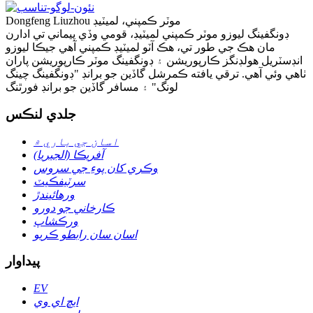
Dongfeng Liuzhou موٽر ڪمپني، لميٽيڊ
ڊونگفينگ ليوزو موٽر ڪمپني لميٽيڊ، قومي وڏي پيماني تي ادارن
مان هڪ جي طور تي، هڪ آٽو لميٽيڊ ڪمپني آهي جيڪا ليوزو
انڊسٽريل هولڊنگز ڪارپوريشن ۽ ڊونگفينگ موٽر ڪارپوريشن پاران
ٺاهي وئي آهي. ترقي يافته ڪمرشل گاڏين جو برانڊ "ڊونگفينگ چينگ
لونگ" ۽ مسافر گاڏين جو برانڊ فورٿنگ
جلدي لنڪس
اسان جي باري ۾
آفريڪا (الجيريا)
وڪري کان پوءِ جي سروس
سرٽيفڪيٽ
ورهائيندڙ
ڪارخاني جو دورو
ورڪشاپ
اسان سان رابطو ڪريو
پيداوار
EV
ايڇ اي وي