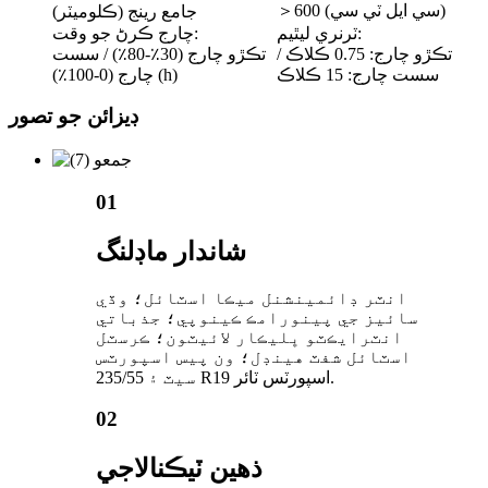
＞600 (سي ايل ٽي سي)
جامع رينج (ڪلوميٽر)
ٽرنري ليٿيم:
چارج ڪرڻ جو وقت:
تڪڙو چارج: 0.75 ڪلاڪ /
تڪڙو چارج (30٪-80٪) / سست
سست چارج: 15 ڪلاڪ
چارج (0-100٪) (h)
ڊيزائن جو تصور
01
شاندار ماڊلنگ
انٽر ڊائمينشنل ميڪا اسٽائل؛ وڏي
سائيز جي پينورامڪ ڪينوپي؛ جذباتي
انٽرايڪٽو ڀليڪار لائيٽون؛ ڪرسٽل
اسٽائل شفٽ هينڊل؛ ون پيس اسپورٽس
سيٽ ۽ 235/55 R19 اسپورٽس ٽائر.
02
ذهين ٽيڪنالاجي