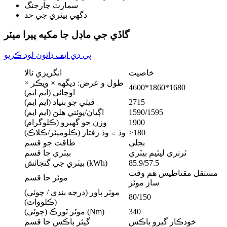
سمارٽ چارجنگ
ڊگھي بيٽري جي حد
گاڏي جي ماڊل جا مکيه پيرا ميٽر
پي ڊي ايف ڊائون لوڊ ڪريو
خاصيت
انگريزي نالا
طول و عرض: ڊيگهه × ويڪر ×
4600*1860*1680
اوچائي (ايم ايم)
2715
ڦيٿي جو بنياد (ايم ايم)
1590/1595
اڳيان/پوئتي هلڻ (ايم ايم)
1900
وزن جو گهيرو (ڪلوگرام)
≥180
وڌ ۾ وڌ رفتار (ڪلوميٽر/ڪلاڪ)
بجلي
طاقت جو قسم
ٽرنري ليٿيم بيٽري
بيٽري جا قسم
85.9/57.5
بيٽري جي گنجائش (kWh)
مستقل مقناطيس هم وقت
موٽر جا قسم
ساز موٽر
موٽر پاور (درجه بندي / چوٽي)
80/150
(ڪلوواٽ)
340
موٽر ٽورڪ (چوٽي) (Nm)
خودڪار گيرو باڪس
گيئر باڪس جا قسم