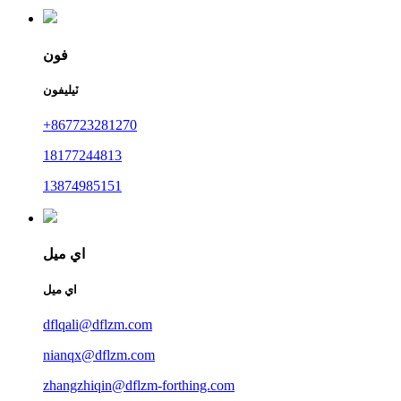
فون
ٽيليفون
+867723281270
18177244813
13874985151
اي ميل
اي ميل
dflqali@dflzm.com
nianqx@dflzm.com
zhangzhiqin@dflzm-forthing.com