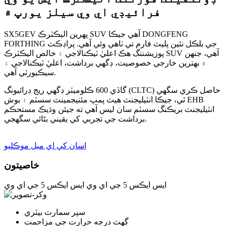
فرائيڊي اي وي سيلز يورپ ۾
SX5GEV پهرين اليڪٽرڪ SUV آهي جيڪا DONGFENG
FORTHING جي بلڪل نئين پليٽ فارم تي ٺاهي وئي آهي. پراڊڪٽ
پوزيشننگ هڪ اعليٰ ٽيڪنالاجي ۽ خالص اليڪٽرڪ SUV آهي، جنهن
۾ بهترين خارجي خصوصيت، ڊگهي برداشت، اعليٰ ٽيڪنالاجي ۽
سيڪيورٽي آهي.
گاڏي 600 ڪلوميٽر ڊگهي ريج ڊرائيونگ (CLTC) حاصل ڪري سگهي
ٿي، جيڪا انٽيليجنٽ هيٽ پمپ مئنيجمينٽ سسٽم ۽ بوش EHB
انٽيليجنٽ بريڪنگ سسٽم سان ليس آهي ته جيئن وڌيڪ مستحڪم
برداشت جي تجربي کي يقيني بڻائي سگهجي.
اسان کي اي ميل موڪليو
خاصيتون
ايس ايڪس 5 جي اي وي
ايس ايڪس 5 جي اي وي
سپر سمارٽ بيٽري
گھٽ درجه حرارت جي مزاحمت