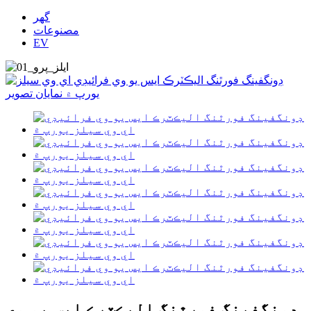
گھر
مصنوعات
EV
ڊونگفينگ فورٿنگ اليڪٽرڪ ايس يو وي