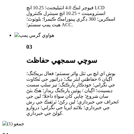
فيوچر لنڪ 4.0 انٽيليجنٽ؛ 10.25 انچ LCD
انسٽرومينٽ + 10.25 انچ سينٽرل ڪنٽرول
اسڪرين؛ 360 ڊگري پينورامڪ ڪيمرا؛ بلوٽوٿ؛
هيٽ پمپ سسٽم؛ ACC.
03
سوچي سمجهي حفاظت
بوش اي ايڇ بي ٽٽل وائر سسٽم؛ فعال بريڪنگ؛
اڳيان 6 حفاظتي ايئر بيگ؛ ڊرائيور جي ٿڪاوٽ
جي نگراني؛ خودڪار پارڪنگ؛ تيز سلپ سست
ڊيسينٽ؛ اڳيان / پوئين پارڪنگ ريڊار؛ هڪ بٽڻ
سان شروع؛ چاٻي کان سواءِ داخلا؛ لين جي
انحراف جي خبرداري؛ لين رکڻ؛ ٽرئفڪ جي رش
جي خبرداري؛ بلائنڊ ايريا جي نگراني؛ دروازو
کولڻ جي خبرداري.