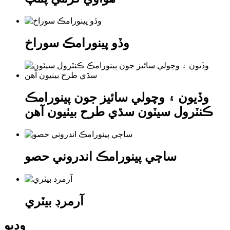
وڏو پينورامڪ سوراخ
وڏيون ۽ وچولي سائيز جون پينورامڪ
ڪنٽرول سيٽون سڌي طرح بيٺيون آهن
ساڄي پينورامڪ اندروني حصو
آرمرڊ بيٽري
وڊيو