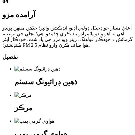
04
آرامده مزو
اعليٰ معيار جو ڊجيٽل ڊولبي آڊيو، انڊڪشن وائپر؛ جڏهن مينهن پوندو
آهي ته اهو ونڊو پاڻمرادو بند ڪري ڇڏيندو آهي؛ بجلي جي ترتيب،
گرمائش ۽ خودڪار فولڊنگ، ريئر ويو مرر جي ياداشت؛ خودڪار ايئر
ڪنڊيشنر؛ PM 2.5 هوا صاف ڪرڻ وارو نظام.
تفصيل
ذهين ڊرائيونگ سسٽم
مرڪز
هواوي گرمي پمپ