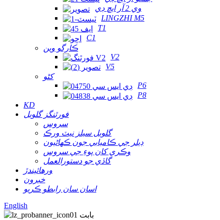
وي 2 آر ايڇ ڊي
LINGZHI M5
T1
C1
ڪارگو وين
V2
V5
کڻو
P6
P8
KD
فورٿنگز گلوبل
سروس
گلوبل سيلز نيٽ ورڪ
ڊيلر جي ڪاميابي جون ڪهاڻيون
وڪري کان پوءِ جي سروس
گاڏي جو دستورالعمل
ورهائيندڙ
خبرون
اسان سان رابطو ڪريو
English