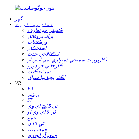
گھر
اسان جي باري ۾
ڪمپني جو تعارف
برانڊ پروفائل
ورڪشاپ
استحڪام
ٽيڪنالاجي جدت
ڪارپوريٽ سماجي ذميواري سي ايس آر
ڪارخاني جو دورو
سرٽيفڪيٽ
اڪثر پڇيا ويا سوال
VR
V9
يو-ٽور
S7
ٽي 5 ايڇ اي وي
ٽي 5 اي وي او
جمع
ٽي 5 ايل
جمعو رييو
جمعو آر ايڇ ڊي