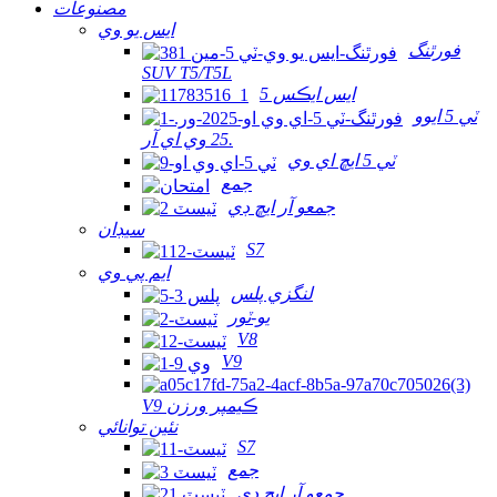
مصنوعات
ايس يو وي
فورٿنگ
SUV T5/T5L
ايس ايڪس 5
ٽي 5 ايوو
25 وي اي آر.
ٽي 5 ايڇ اي وي
جمع
جمعو آر ايڇ ڊي
سيڊان
S7
ايم پي وي
لنگزي پلس
يو-ٽور
V8
V9
V9 ڪيمپر ورزن
نئين توانائي
S7
جمع
جمعو آر ايڇ ڊي