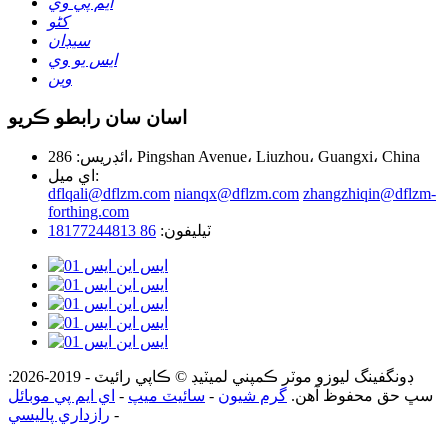
ايم پي وي
کڻو
سيڊان
ايس يو وي
وين
اسان سان رابطو ڪريو
ائڊريس: 286، Pingshan Avenue، Liuzhou، Guangxi، China
اي ميل:
dflqali@dflzm.com
nianqx@dflzm.com
zhangzhiqin@dflzm-
forthing.com
ٽيليفون:
86 18177244813
ڊونگفينگ ليوزو موٽر ڪمپني لميٽيڊ © ڪاپي رائيٽ - 2019-2026:
سڀ حق محفوظ آهن.
گرم شيون
-
سائيٽ ميپ
-
اي ايم پي موبائل
-
رازداري پاليسي