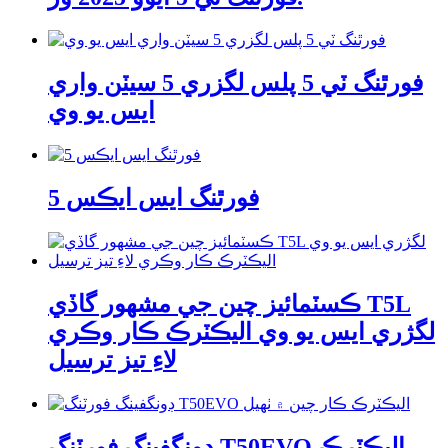
فورٿنگ ٽي 5 پلس لگزري 5 سيٽن واري
ايس يو وي
فورٿنگ ايس ايڪس 5
ڪسٽمائيز چين جي مشهور گاڏي T5L
لگژري ايس يو وي اليڪٽرڪ ڪار وڪري
لاءِ تيز ترسيل
ڊونگفينگ فورٽنگ T50EVO اليڪٽرڪ