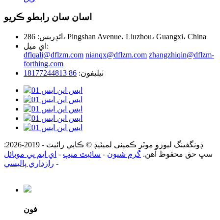
اسان سان رابطو ڪريو
ائڊريس: 286، Pingshan Avenue، Liuzhou، Guangxi، China
اي ميل:
dflqali@dflzm.com
nianqx@dflzm.com
zhangzhiqin@dflzm-
forthing.com
ٽيليفون:
86 18177244813
ڊونگفينگ ليوزو موٽر ڪمپني لميٽيڊ © ڪاپي رائيٽ - 2019-2026:
سڀ حق محفوظ آهن.
گرم شيون
-
سائيٽ ميپ
-
اي ايم پي موبائل
-
رازداري پاليسي
فون