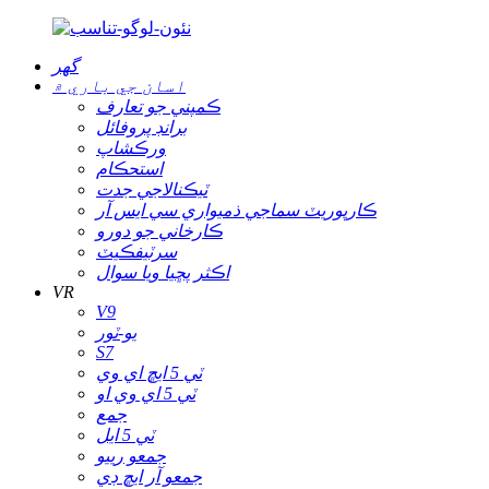
گھر
اسان جي باري ۾
ڪمپني جو تعارف
برانڊ پروفائل
ورڪشاپ
استحڪام
ٽيڪنالاجي جدت
ڪارپوريٽ سماجي ذميواري سي ايس آر
ڪارخاني جو دورو
سرٽيفڪيٽ
اڪثر پڇيا ويا سوال
VR
V9
يو-ٽور
S7
ٽي 5 ايڇ اي وي
ٽي 5 اي وي او
جمع
ٽي 5 ايل
جمعو رييو
جمعو آر ايڇ ڊي