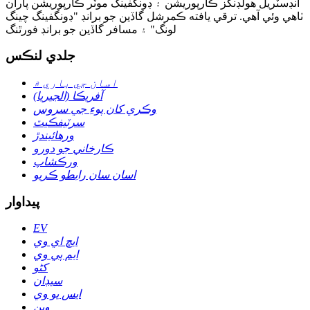
انڊسٽريل هولڊنگز ڪارپوريشن ۽ ڊونگفينگ موٽر ڪارپوريشن پاران
ٺاهي وئي آهي. ترقي يافته ڪمرشل گاڏين جو برانڊ "ڊونگفينگ چينگ
لونگ" ۽ مسافر گاڏين جو برانڊ فورٿنگ
جلدي لنڪس
اسان جي باري ۾
آفريڪا (الجيريا)
وڪري کان پوءِ جي سروس
سرٽيفڪيٽ
ورهائيندڙ
ڪارخاني جو دورو
ورڪشاپ
اسان سان رابطو ڪريو
پيداوار
EV
ايڇ اي وي
ايم پي وي
کڻو
سيڊان
ايس يو وي
وين