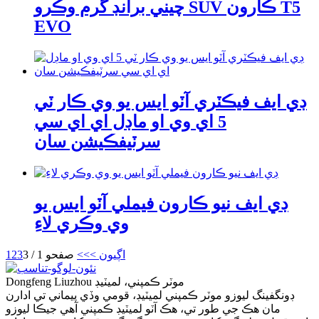
چيني برانڊ گرم وڪرو SUV ڪارون T5
EVO
ڊي ايف فيڪٽري آٽو ايس يو وي ڪار ٽي
5 اي وي او ماڊل اي اي سي
سرٽيفڪيشن سان
ڊي ايف نيو ڪارون فيملي آٽو ايس يو
وي وڪري لاءِ
اڳيون >
>>
صفحو 1 / 3
3
2
1
Dongfeng Liuzhou موٽر ڪمپني، لميٽيڊ
ڊونگفينگ ليوزو موٽر ڪمپني لميٽيڊ، قومي وڏي پيماني تي ادارن
مان هڪ جي طور تي، هڪ آٽو لميٽيڊ ڪمپني آهي جيڪا ليوزو