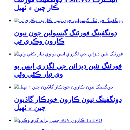
ڪار چين ۾ ٺهيل
ڊونگفينگ فورٿنگ گيسولين جون نيون
ڪارون وڪري تي
فورٿنگ نئين ڊيزائن جي لگزري ايس يو
وي تيار ڪئي وئي
ڊونگفينگ نيون ڪارون خودڪار گاڏيون
چين ۾ ٺهيل