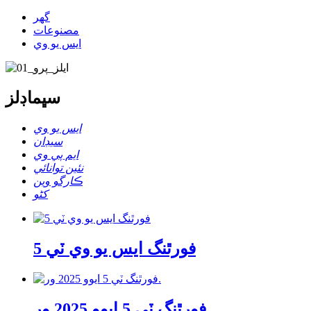
گھر
مصنوعات
ايس يو وي
سڀ
ماڊلز
ايس يو وي
سيڊان
ايم پي وي
نئين توانائي
ڪارگو وين
کڻو
فورٿنگ ايس يو وي ٽي 5
فورٿنگ ٽي 5 ايوو 2025 ور.