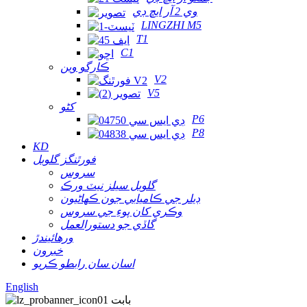
وي 2 آر ايڇ ڊي
LINGZHI M5
T1
C1
ڪارگو وين
V2
V5
کڻو
P6
P8
KD
فورٿنگز گلوبل
سروس
گلوبل سيلز نيٽ ورڪ
ڊيلر جي ڪاميابي جون ڪهاڻيون
وڪري کان پوءِ جي سروس
گاڏي جو دستورالعمل
ورهائيندڙ
خبرون
اسان سان رابطو ڪريو
English