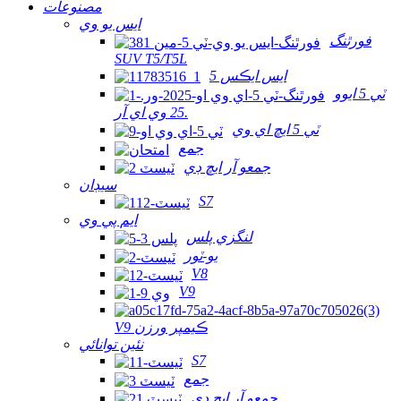
مصنوعات
ايس يو وي
فورٿنگ
SUV T5/T5L
ايس ايڪس 5
ٽي 5 ايوو
25 وي اي آر.
ٽي 5 ايڇ اي وي
جمع
جمعو آر ايڇ ڊي
سيڊان
S7
ايم پي وي
لنگزي پلس
يو-ٽور
V8
V9
V9 ڪيمپر ورزن
نئين توانائي
S7
جمع
جمعو آر ايڇ ڊي