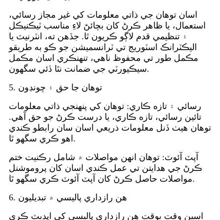
اسان توهان جي ذاتي معلومات کي غير مجاز رسائي،
استعمال، يا ظاهر ڪرڻ کان بچائڻ لاءِ مناسب ٽيڪنيڪل
۽ تنظيمي قدم لاڳو ڪريون ٿا. جڏهن ته، انٽرنيٽ يا
اليڪٽرانڪ اسٽوريج تي ٽرانسميشن جو ڪو به طريقو
مڪمل طور تي محفوظ ناهي، تنهنڪري اسان مڪمل
سيڪيورٽي جي ضمانت نٿا ڏئي سگهون.
5. توهان جا حق ۽ چونڊون
رسائي ۽ تازه ڪاري: توهان کي پنهنجي ذاتي معلومات
تائين رسائي، تازه ڪاري، يا درست ڪرڻ جو حق آهي.
توهان هيٺ ڏنل معلومات ذريعي اسان سان رابطو ڪندي
اهو ڪري سگهو ٿا.
آپٽ آئوٽ: توهان انهن مواصلات ۾ شامل رڪنيت ختم
ڪرڻ جي هدايتن تي عمل ڪندي اسان کان پروموشنل
مواصلات حاصل ڪرڻ کان آپٽ آئوٽ ڪري سگهو ٿا.
6. هن رازداري پاليسي ۾ تبديليون
اسين وقت بوقت هن رازداري پاليسي کي اپڊيٽ ڪري