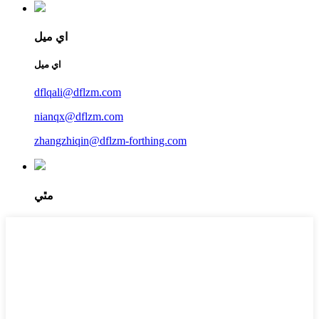
اي ميل
اي ميل
dflqali@dflzm.com
nianqx@dflzm.com
zhangzhiqin@dflzm-forthing.com
مٿي