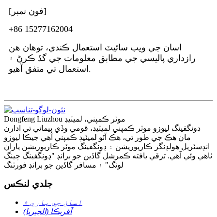
[فون نمبر]
+86 15277162004
اسان جي ويب سائيٽ استعمال ڪندي، توهان هن
رازداري پاليسي جي مطابق معلومات جي گڏ ڪرڻ ۽
استعمال تي متفق آهيو.
Dongfeng Liuzhou موٽر ڪمپني، لميٽيڊ
ڊونگفينگ ليوزو موٽر ڪمپني لميٽيڊ، قومي وڏي پيماني تي ادارن
مان هڪ جي طور تي، هڪ آٽو لميٽيڊ ڪمپني آهي جيڪا ليوزو
انڊسٽريل هولڊنگز ڪارپوريشن ۽ ڊونگفينگ موٽر ڪارپوريشن پاران
ٺاهي وئي آهي. ترقي يافته ڪمرشل گاڏين جو برانڊ "ڊونگفينگ چينگ
لونگ" ۽ مسافر گاڏين جو برانڊ فورٿنگ
جلدي لنڪس
اسان جي باري ۾
آفريڪا (الجيريا)