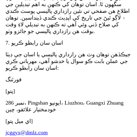
سگهون ٿا. اسان توهان کي ڪنهن به اهم تبديلين جي
اطلاع هن صفحي تي نئين رازداري پاليسي پوسٽ ڪندي
۽ لاڳو ٿيڻ جي تاريخ کي اپڊيٽ ڪندي ڏينداسين. توهان
کي صلاح ڏني وئي آهي ته ڪنهن به تبديلي لاءِ وقت
بوقت هن رازداري پاليسي جو جائزو وٺو.
7. اسان سان رابطو ڪريو
جيڪڏهن توهان وٽ هن رازداري پاليسي يا اسان جي ڊيٽا
جي عملن بابت ڪو سوال يا خدشو آهي، مهرباني ڪري
اسان سان رابطو ڪريو:
فورٿنگ
[پتو]
نمبر 286، Pingshan ايونيو، Liuzhou، Guangxi Zhuang
خودمختيار علائقو، چين
[اي ميل پتو]
jcggyx@dmlz.com