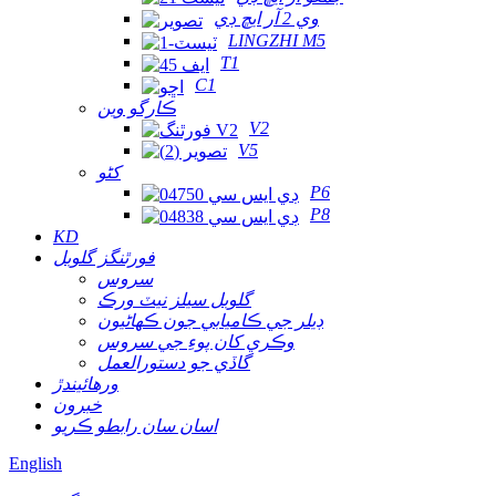
وي 2 آر ايڇ ڊي
LINGZHI M5
T1
C1
ڪارگو وين
V2
V5
کڻو
P6
P8
KD
فورٿنگز گلوبل
سروس
گلوبل سيلز نيٽ ورڪ
ڊيلر جي ڪاميابي جون ڪهاڻيون
وڪري کان پوءِ جي سروس
گاڏي جو دستورالعمل
ورهائيندڙ
خبرون
اسان سان رابطو ڪريو
English