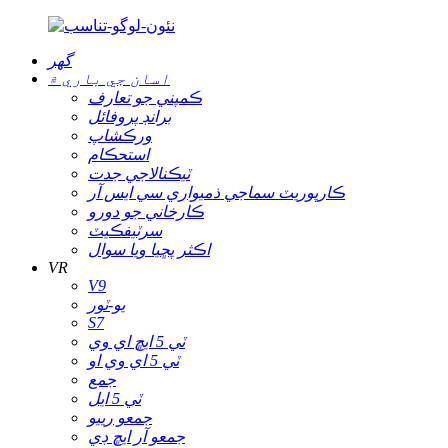
گھر
اسان جي باري ۾
ڪمپني جو تعارف
برانڊ پروفائل
ورڪشاپ
استحڪام
ٽيڪنالاجي جدت
ڪارپوريٽ سماجي ذميواري سي ايس آر
ڪارخاني جو دورو
سرٽيفڪيٽ
اڪثر پڇيا ويا سوال
VR
V9
يو-ٽور
S7
ٽي 5 ايڇ اي وي
ٽي 5 اي وي او
جمع
ٽي 5 ايل
جمعو رييو
جمعو آر ايڇ ڊي