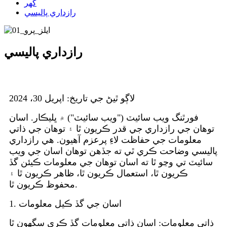
گھر
رازداري پاليسي
رازداري پاليسي
لاڳو ٿيڻ جي تاريخ: اپريل 30، 2024
فورٿنگ ويب سائيٽ ("ويب سائيٽ") ۾ ڀليڪار. اسان
توهان جي رازداري جي قدر ڪريون ٿا ۽ توهان جي ذاتي
معلومات جي حفاظت لاءِ پرعزم آهيون. هي رازداري
پاليسي وضاحت ڪري ٿي ته جڏهن توهان اسان جي ويب
سائيٽ تي وڃو ٿا ته اسان توهان جي معلومات ڪيئن گڏ
ڪريون ٿا، استعمال ڪريون ٿا، ظاهر ڪريون ٿا ۽
محفوظ ڪريون ٿا.
1. اسان جي گڏ ڪيل معلومات
ذاتي معلومات: اسان ذاتي معلومات گڏ ڪري سگهون ٿا