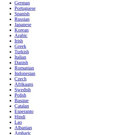
German
Portuguese
Spanish
Russian
Japanese
Korean
Arabic
Irish
Greek
Turkish
Italian
Danish
Romanian
Indonesian
Czech
Afrikaans
Swedish
Polish
Basque
Catalan
Esperanto
Hindi
Lao
Albanian
Amharic