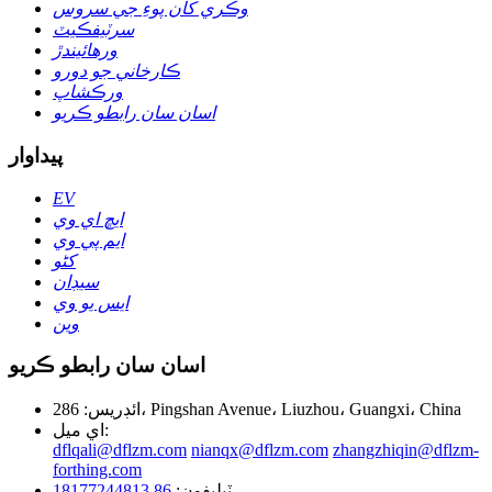
وڪري کان پوءِ جي سروس
سرٽيفڪيٽ
ورهائيندڙ
ڪارخاني جو دورو
ورڪشاپ
اسان سان رابطو ڪريو
پيداوار
EV
ايڇ اي وي
ايم پي وي
کڻو
سيڊان
ايس يو وي
وين
اسان سان رابطو ڪريو
ائڊريس: 286، Pingshan Avenue، Liuzhou، Guangxi، China
اي ميل:
dflqali@dflzm.com
nianqx@dflzm.com
zhangzhiqin@dflzm-
forthing.com
ٽيليفون:
86 18177244813