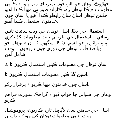
جهڙوڪ توهان جو نالو، فون نمبر، اي ميل پتو، ۽ ڪا ٻي
معلومات جيڪا توهان رضاڪارانه طور تي مهيا ڪندا آهيو
جڏهن توهان اسان سان رابطو ڪندا آهيو يا اسان جون
خدمتون استعمال ڪندا آهيو.
استعمال جي ڊيٽا: اسان توهان جي ويب سائيٽ تائين
رسائي ۽ استعمال جي طريقي بابت معلومات گڏ ڪري
سگهون ٿا. ان ۾ توهان جو IP پتو، برائوزر جو قسم، ڏٺا
ويا صفحا، ۽ توهان جي دوري جون تاريخون ۽ وقت
شامل آهن.
2. اسان توهان جي معلومات ڪيئن استعمال ڪريون ٿا
اسين گڏ ڪيل معلومات استعمال ڪريون ٿا:
اسان جون خدمتون مهيا ڪريو ۽ برقرار رکو.
توهان جي سوالن جا جواب ڏيو ۽ گراهڪ سپورٽ فراهم
ڪريو.
اسان جي خدمتن سان لاڳاپيل تازه ڪاريون، پروموشنل
مواد، ۽ ٻي معلومات توهان کي موڪلينداسين.