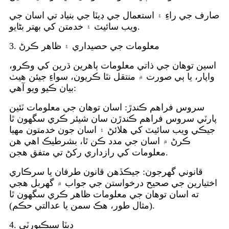
صارف جي راءِ ۽ استعمال جي ڊيٽا جي بنياد تي اسان جي
ويب سائيٽ ۽ خدمتن کي بهتر بڻايو.
3. معلومات جي حصيداري ۽ ظاهر ڪرڻ
اسين توهان جي ذاتي معلومات ٻاهرين ڌرين کي وڪرو،
واپار، يا ٻي صورت ۾ منتقل نٿا ڪريون، سواءِ جيئن هيٺ
بيان ڪيو ويو آهي:
سروس فراهم ڪندڙ: اسان توهان جي معلومات ٽئين
پارٽي سروس فراهم ڪندڙن سان شيئر ڪري سگهون ٿا
جيڪي ويب سائيٽ کي هلائڻ ۽ اسان جون خدمتون مهيا
ڪرڻ ۾ اسان جي مدد ڪن ٿا، بشرطيڪ اهي هن
معلومات کي رازداري رکڻ تي متفق هجن.
قانوني گهرجون: جيڪڏهن قانون طرفان يا سرڪاري
اختيارين جي صحيح درخواستن جي جواب ۾ گهربل هجي
ته اسان توهان جي معلومات ظاهر ڪري سگهون ٿا
(مثال طور، هڪ سمن يا عدالتي حڪم).
4. ڊيٽا سيڪيورٽي