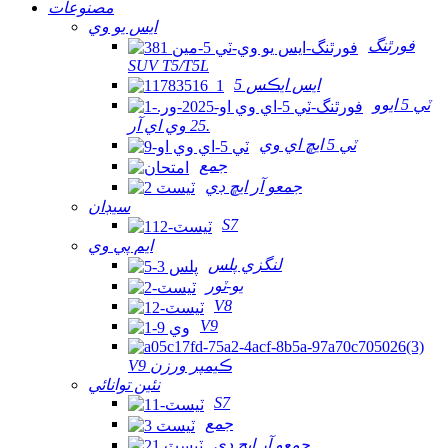
مصنوعات
ايس يو وي
فورٿنگ
SUV T5/T5L
ايس ايڪس 5
ٽي 5 ايوو
25 وي اي آر.
ٽي 5 ايڇ اي وي
جمع
جمعو آر ايڇ ڊي
سيڊان
S7
ايم پي وي
لنگزي پلس
يو-ٽور
V8
V9
V9 ڪيمپر ورزن
نئين توانائي
S7
جمع
جمعو آر ايڇ ڊي