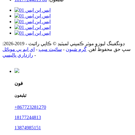
ڊونگفينگ ليوزو موٽر ڪمپني لميٽيڊ © ڪاپي رائيٽ - 2019-2026:
سڀ حق محفوظ آهن.
گرم شيون
-
سائيٽ ميپ
-
اي ايم پي موبائل
-
رازداري پاليسي
فون
ٽيليفون
+867723281270
18177244813
13874985151