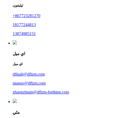
ٽيليفون
+867723281270
18177244813
13874985151
اي ميل
اي ميل
dflqali@dflzm.com
nianqx@dflzm.com
zhangzhiqin@dflzm-forthing.com
مٿي