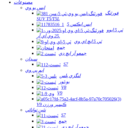
مصنوعات
ايس يو وي
فورٿنگ
SUV T5/T5L
ايس ايڪس 5
ٽي 5 ايوو
25 وي اي آر.
ٽي 5 ايڇ اي وي
جمع
جمعو آر ايڇ ڊي
سيڊان
S7
ايم پي وي
لنگزي پلس
يو-ٽور
V8
V9
V9 ڪيمپر ورزن
نئين توانائي
S7
جمع
جمعو آر ايڇ ڊي