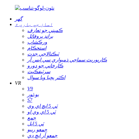
گھر
اسان جي باري ۾
ڪمپني جو تعارف
برانڊ پروفائل
ورڪشاپ
استحڪام
ٽيڪنالاجي جدت
ڪارپوريٽ سماجي ذميواري سي ايس آر
ڪارخاني جو دورو
سرٽيفڪيٽ
اڪثر پڇيا ويا سوال
VR
V9
يو-ٽور
S7
ٽي 5 ايڇ اي وي
ٽي 5 اي وي او
جمع
ٽي 5 ايل
جمعو رييو
جمعو آر ايڇ ڊي