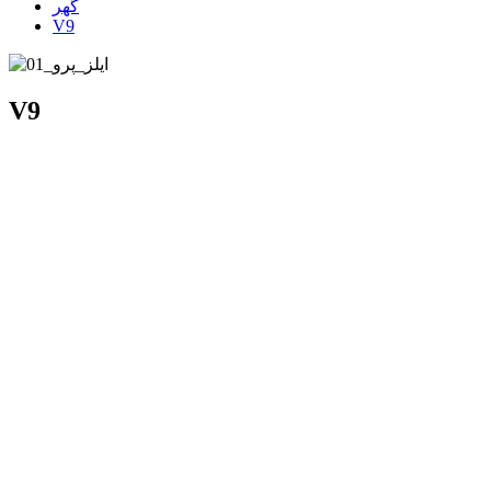
گھر
V9
V9