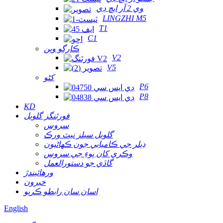
وي 2 آر ايڇ ڊي
LINGZHI M5
T1
C1
ڪارگو وين
V2
V5
کڻو
P6
P8
KD
فورٿنگز گلوبل
سروس
گلوبل سيلز نيٽ ورڪ
ڊيلر جي ڪاميابي جون ڪهاڻيون
وڪري کان پوءِ جي سروس
گاڏي جو دستورالعمل
ورهائيندڙ
خبرون
اسان سان رابطو ڪريو
English