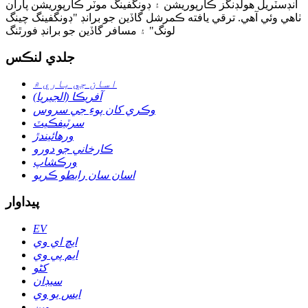
انڊسٽريل هولڊنگز ڪارپوريشن ۽ ڊونگفينگ موٽر ڪارپوريشن پاران
ٺاهي وئي آهي. ترقي يافته ڪمرشل گاڏين جو برانڊ "ڊونگفينگ چينگ
لونگ" ۽ مسافر گاڏين جو برانڊ فورٿنگ
جلدي لنڪس
اسان جي باري ۾
آفريڪا (الجيريا)
وڪري کان پوءِ جي سروس
سرٽيفڪيٽ
ورهائيندڙ
ڪارخاني جو دورو
ورڪشاپ
اسان سان رابطو ڪريو
پيداوار
EV
ايڇ اي وي
ايم پي وي
کڻو
سيڊان
ايس يو وي
وين