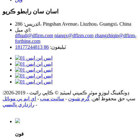
اسان سان رابطو ڪريو
ائڊريس: 286، Pingshan Avenue، Liuzhou، Guangxi، China
اي ميل:
dflqali@dflzm.com
nianqx@dflzm.com
zhangzhiqin@dflzm-
forthing.com
ٽيليفون:
86 18177244813
ڊونگفينگ ليوزو موٽر ڪمپني لميٽيڊ © ڪاپي رائيٽ - 2019-2026:
سڀ حق محفوظ آهن.
گرم شيون
-
سائيٽ ميپ
-
اي ايم پي موبائل
-
رازداري پاليسي
فون