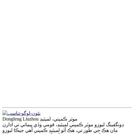
Dongfeng Liuzhou موٽر ڪمپني، لميٽيڊ
ڊونگفينگ ليوزو موٽر ڪمپني لميٽيڊ، قومي وڏي پيماني تي ادارن
مان هڪ جي طور تي، هڪ آٽو لميٽيڊ ڪمپني آهي جيڪا ليوزو