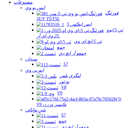
مصنوعات
ايس يو وي
فورٿنگ
SUV T5/T5L
ايس ايڪس 5
ٽي 5 ايوو
25 وي اي آر.
ٽي 5 ايڇ اي وي
جمع
جمعو آر ايڇ ڊي
سيڊان
S7
ايم پي وي
لنگزي پلس
يو-ٽور
V8
V9
V9 ڪيمپر ورزن
نئين توانائي
S7
جمع
جمعو آر ايڇ ڊي