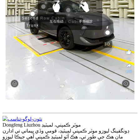
Dongfeng Liuzhou موٽر ڪمپني، لميٽيڊ
ڊونگفينگ ليوزو موٽر ڪمپني لميٽيڊ، قومي وڏي پيماني تي ادارن
مان هڪ جي طور تي، هڪ آٽو لميٽيڊ ڪمپني آهي جيڪا ليوزو