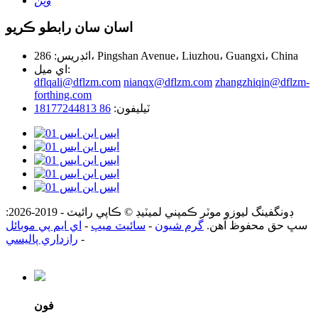
وين
اسان سان رابطو ڪريو
ائڊريس: 286، Pingshan Avenue، Liuzhou، Guangxi، China
اي ميل:
dflqali@dflzm.com
nianqx@dflzm.com
zhangzhiqin@dflzm-
forthing.com
ٽيليفون:
86 18177244813
ڊونگفينگ ليوزو موٽر ڪمپني لميٽيڊ © ڪاپي رائيٽ - 2019-2026:
سڀ حق محفوظ آهن.
گرم شيون
-
سائيٽ ميپ
-
اي ايم پي موبائل
-
رازداري پاليسي
فون