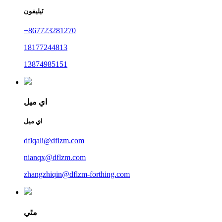
ٽيليفون
+867723281270
18177244813
13874985151
اي ميل
اي ميل
dflqali@dflzm.com
nianqx@dflzm.com
zhangzhiqin@dflzm-forthing.com
مٿي