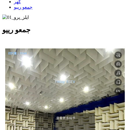
گھر
جمعو رييو
جمعو رييو