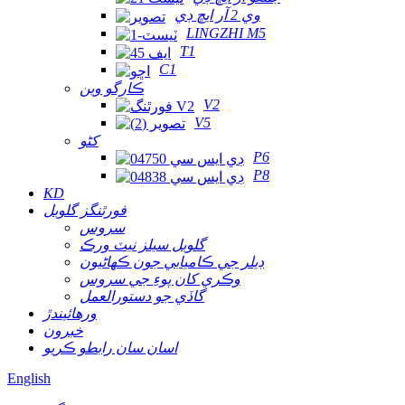
وي 2 آر ايڇ ڊي
LINGZHI M5
T1
C1
ڪارگو وين
V2
V5
کڻو
P6
P8
KD
فورٿنگز گلوبل
سروس
گلوبل سيلز نيٽ ورڪ
ڊيلر جي ڪاميابي جون ڪهاڻيون
وڪري کان پوءِ جي سروس
گاڏي جو دستورالعمل
ورهائيندڙ
خبرون
اسان سان رابطو ڪريو
English