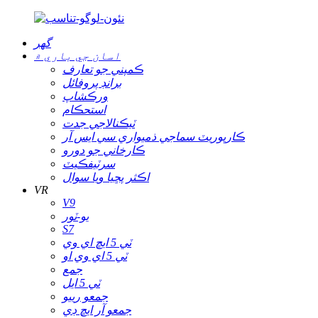
گھر
اسان جي باري ۾
ڪمپني جو تعارف
برانڊ پروفائل
ورڪشاپ
استحڪام
ٽيڪنالاجي جدت
ڪارپوريٽ سماجي ذميواري سي ايس آر
ڪارخاني جو دورو
سرٽيفڪيٽ
اڪثر پڇيا ويا سوال
VR
V9
يو-ٽور
S7
ٽي 5 ايڇ اي وي
ٽي 5 اي وي او
جمع
ٽي 5 ايل
جمعو رييو
جمعو آر ايڇ ڊي