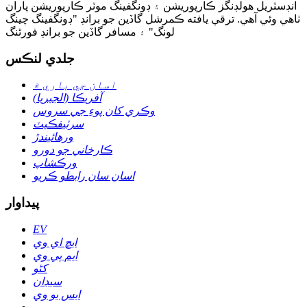
انڊسٽريل هولڊنگز ڪارپوريشن ۽ ڊونگفينگ موٽر ڪارپوريشن پاران
ٺاهي وئي آهي. ترقي يافته ڪمرشل گاڏين جو برانڊ "ڊونگفينگ چينگ
لونگ" ۽ مسافر گاڏين جو برانڊ فورٿنگ
جلدي لنڪس
اسان جي باري ۾
آفريڪا (الجيريا)
وڪري کان پوءِ جي سروس
سرٽيفڪيٽ
ورهائيندڙ
ڪارخاني جو دورو
ورڪشاپ
اسان سان رابطو ڪريو
پيداوار
EV
ايڇ اي وي
ايم پي وي
کڻو
سيڊان
ايس يو وي