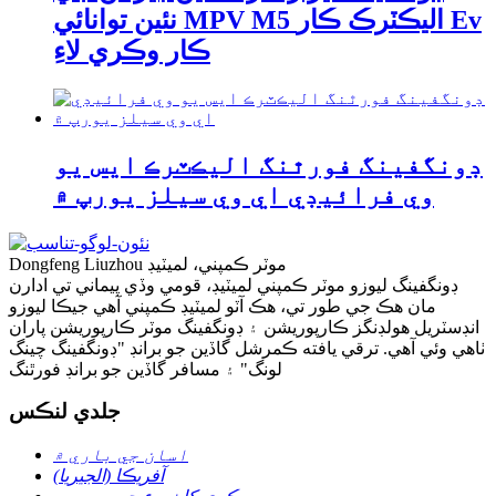
نئين توانائي MPV M5 اليڪٽرڪ ڪار Ev
ڪار وڪري لاءِ
ڊونگفينگ فورٿنگ اليڪٽرڪ ايس يو
وي فرائيڊي اي وي سيلز يورپ ۾
Dongfeng Liuzhou موٽر ڪمپني، لميٽيڊ
ڊونگفينگ ليوزو موٽر ڪمپني لميٽيڊ، قومي وڏي پيماني تي ادارن
مان هڪ جي طور تي، هڪ آٽو لميٽيڊ ڪمپني آهي جيڪا ليوزو
انڊسٽريل هولڊنگز ڪارپوريشن ۽ ڊونگفينگ موٽر ڪارپوريشن پاران
ٺاهي وئي آهي. ترقي يافته ڪمرشل گاڏين جو برانڊ "ڊونگفينگ چينگ
لونگ" ۽ مسافر گاڏين جو برانڊ فورٿنگ
جلدي لنڪس
اسان جي باري ۾
آفريڪا (الجيريا)