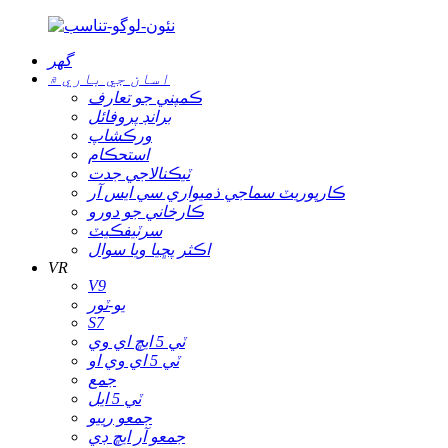
گھر
اسان جي باري ۾
ڪمپني جو تعارف
برانڊ پروفائل
ورڪشاپ
استحڪام
ٽيڪنالاجي جدت
ڪارپوريٽ سماجي ذميواري سي ايس آر
ڪارخاني جو دورو
سرٽيفڪيٽ
اڪثر پڇيا ويا سوال
VR
V9
يو-ٽور
S7
ٽي 5 ايڇ اي وي
ٽي 5 اي وي او
جمع
ٽي 5 ايل
جمعو رييو
جمعو آر ايڇ ڊي