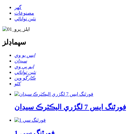
گھر
مصنوعات
نئين توانائي
سڀ
ماڊلز
ايس يو وي
سيڊان
ايم پي وي
نئين توانائي
ڪارگو وين
کڻو
فورٿنگ ايس 7 لگژري اليڪٽرڪ سيڊان
فورٿنگ سي 1