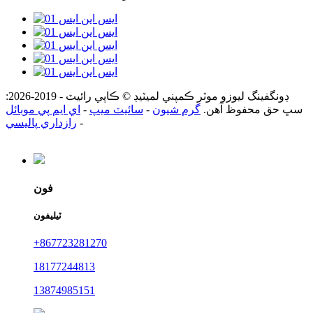
ڊونگفينگ ليوزو موٽر ڪمپني لميٽيڊ © ڪاپي رائيٽ - 2019-2026:
سڀ حق محفوظ آهن.
گرم شيون
-
سائيٽ ميپ
-
اي ايم پي موبائل
-
رازداري پاليسي
فون
ٽيليفون
+867723281270
18177244813
13874985151