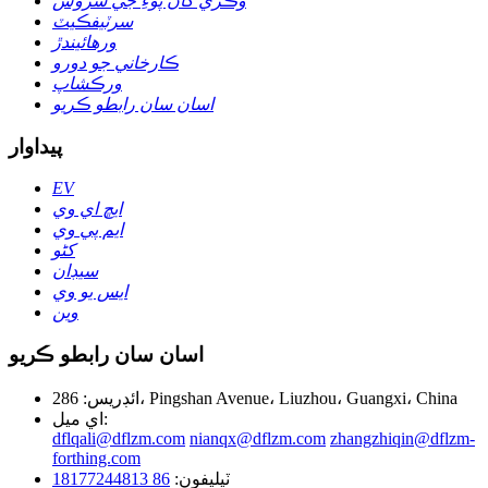
وڪري کان پوءِ جي سروس
سرٽيفڪيٽ
ورهائيندڙ
ڪارخاني جو دورو
ورڪشاپ
اسان سان رابطو ڪريو
پيداوار
EV
ايڇ اي وي
ايم پي وي
کڻو
سيڊان
ايس يو وي
وين
اسان سان رابطو ڪريو
ائڊريس: 286، Pingshan Avenue، Liuzhou، Guangxi، China
اي ميل:
dflqali@dflzm.com
nianqx@dflzm.com
zhangzhiqin@dflzm-
forthing.com
ٽيليفون:
86 18177244813