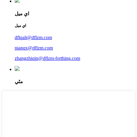
اي ميل
اي ميل
dflqali@dflzm.com
nianqx@dflzm.com
zhangzhiqin@dflzm-forthing.com
مٿي