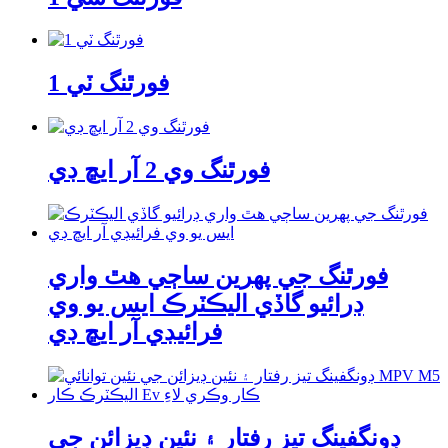
فورٿنگ ٽي 1
فورٿنگ وي 2 آر ايڇ ڊي
فورٿنگ جي پهرين ساڄي هٿ واري
ڊرائيو گاڏي اليڪٽرڪ ايس يو وي
فرائيڊي آر ايڇ ڊي
ڊونگفينگ تيز رفتار ۽ نئين ڊيزائن جي