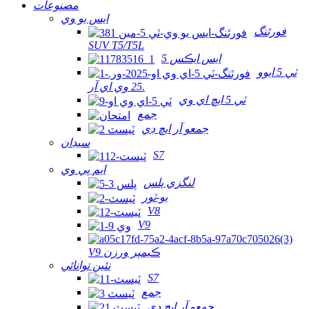
مصنوعات
ايس يو وي
فورٿنگ
SUV T5/T5L
ايس ايڪس 5
ٽي 5 ايوو
25 وي اي آر.
ٽي 5 ايڇ اي وي
جمع
جمعو آر ايڇ ڊي
سيڊان
S7
ايم پي وي
لنگزي پلس
يو-ٽور
V8
V9
V9 ڪيمپر ورزن
نئين توانائي
S7
جمع
جمعو آر ايڇ ڊي