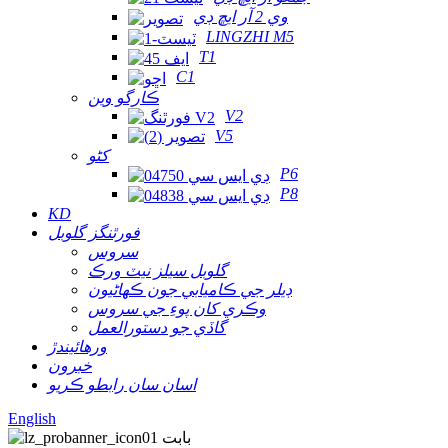
وي 2 آر ايڇ ڊي
LINGZHI M5
T1
C1
ڪارگو وين
V2
V5
کڻو
P6
P8
KD
فورٿنگز گلوبل
سروس
گلوبل سيلز نيٽ ورڪ
ڊيلر جي ڪاميابي جون ڪهاڻيون
وڪري کان پوءِ جي سروس
گاڏي جو دستورالعمل
ورهائيندڙ
خبرون
اسان سان رابطو ڪريو
English