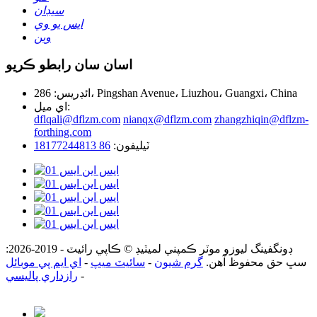
سيڊان
ايس يو وي
وين
اسان سان رابطو ڪريو
ائڊريس: 286، Pingshan Avenue، Liuzhou، Guangxi، China
اي ميل:
dflqali@dflzm.com
nianqx@dflzm.com
zhangzhiqin@dflzm-
forthing.com
ٽيليفون:
86 18177244813
ڊونگفينگ ليوزو موٽر ڪمپني لميٽيڊ © ڪاپي رائيٽ - 2019-2026:
سڀ حق محفوظ آهن.
گرم شيون
-
سائيٽ ميپ
-
اي ايم پي موبائل
-
رازداري پاليسي