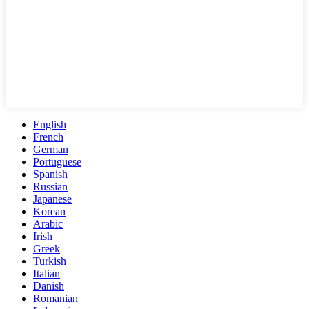
English
French
German
Portuguese
Spanish
Russian
Japanese
Korean
Arabic
Irish
Greek
Turkish
Italian
Danish
Romanian