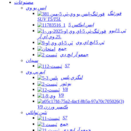
مصنوعات
ايس يو وي
فورٿنگ
SUV T5/T5L
ايس ايڪس 5
ٽي 5 ايوو
25 وي اي آر.
ٽي 5 ايڇ اي وي
جمع
جمعو آر ايڇ ڊي
سيڊان
S7
ايم پي وي
لنگزي پلس
يو-ٽور
V8
V9
V9 ڪيمپر ورزن
نئين توانائي
S7
جمع
جمعو آر ايڇ ڊي