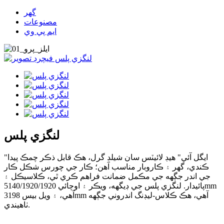
گھر
مصنوعات
ايم پي وي
لنگزي پلس
"ايگل آئي" هيڊ لائيٽس سان شيلڊ گرل، هڪ قابل ذڪر چمڪ پيدا
ڪندي، گهر ۽ ڪاروبار مناسب آهن؛ ڪار جي چورس شڪل ڪار
جي اندر جڳهه جي مڪمل ضمانت فراهم ڪري ٿي، ڪلاسيڪل ۽
پائيدار. لنگزي پلس جي ڊيگهه، ويڪر ۽ اوچائي 5140/1920/1920mm
آهي، ۽ ويل بيس 3198mm آهي، هڪ ڪلاس-ليڊنگ اندروني جڳهه
ٺاهيندي.