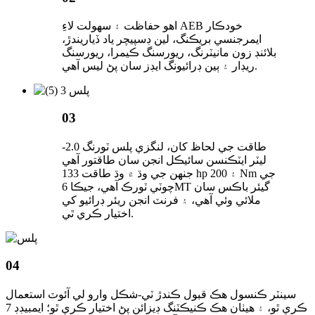
اهو حفاظت ۽ سهولت لاءِ AEB خودڪار
ايمرجنسي بريڪنگ، لين ڊسپيچر ياد ڏياريندڙ،
بلائنڊ زون مانيٽرنگ، ريورسنگ ڪيمرا، ريورسنگ
ريڊار ۽ ٻين ڊرائيونگ ايڊز سان پڻ ليس آهي.
03
طاقت جي لحاظ کان، لنگزي پلس ٽورنگ 2.0-
ليٽر ايٽڪنسن سائيڪل انجن سان طاقتور آهي
جنهن جي وڌ ۾ وڌ طاقت 133 hp ۽ 200 Nm جي
چوٽي ٽورڪ آهي، جيڪا 6MT گيئر باڪس سان
ملائي وئي آهي، ۽ فرنٽ انجن ريئر ڊرائيو کي
اختيار ڪري ٿي.
04
سينٽر ڪنسول هڪ قبول ڪندڙ ٽي-شڪل وارو لي آئوٽ استعمال
ڪري ٿو، ۽ هيٺان هڪ ڪنيڪٽنگ ڊيزائن پڻ اختيار ڪري ٿو؛ ايمبيڊڊ 7