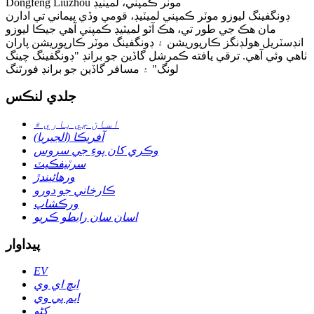
Dongfeng Liuzhou موٽر ڪمپني، لميٽيڊ
ڊونگفينگ ليوزو موٽر ڪمپني لميٽيڊ، قومي وڏي پيماني تي ادارن
مان هڪ جي طور تي، هڪ آٽو لميٽيڊ ڪمپني آهي جيڪا ليوزو
انڊسٽريل هولڊنگز ڪارپوريشن ۽ ڊونگفينگ موٽر ڪارپوريشن پاران
ٺاهي وئي آهي. ترقي يافته ڪمرشل گاڏين جو برانڊ "ڊونگفينگ چينگ
لونگ" ۽ مسافر گاڏين جو برانڊ فورٿنگ
جلدي لنڪس
اسان جي باري ۾
آفريڪا (الجيريا)
وڪري کان پوءِ جي سروس
سرٽيفڪيٽ
ورهائيندڙ
ڪارخاني جو دورو
ورڪشاپ
اسان سان رابطو ڪريو
پيداوار
EV
ايڇ اي وي
ايم پي وي
کڻو