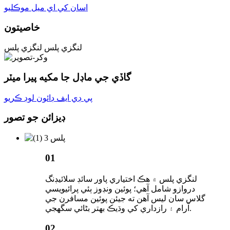
اسان کي اي ميل موڪليو
خاصيتون
لنگزي پلس
لنگزي پلس
گاڏي جي ماڊل جا مکيه پيرا ميٽر
پي ڊي ايف ڊائون لوڊ ڪريو
ڊيزائن جو تصور
01
لنگزي پلس ۾ هڪ اختياري پاور سائڊ سلائيڊنگ
دروازو شامل آهي؛ پوئين ونڊوز ٻئي پرائيويسي
گلاس سان ليس آهن ته جيئن پوئين مسافرن جي
آرام ۽ رازداري کي وڌيڪ بهتر بڻائي سگهجي.
02