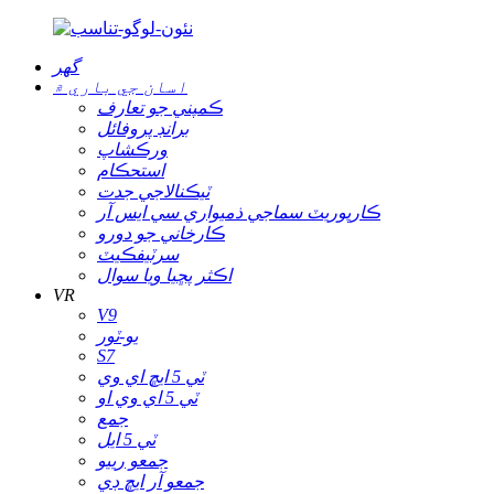
گھر
اسان جي باري ۾
ڪمپني جو تعارف
برانڊ پروفائل
ورڪشاپ
استحڪام
ٽيڪنالاجي جدت
ڪارپوريٽ سماجي ذميواري سي ايس آر
ڪارخاني جو دورو
سرٽيفڪيٽ
اڪثر پڇيا ويا سوال
VR
V9
يو-ٽور
S7
ٽي 5 ايڇ اي وي
ٽي 5 اي وي او
جمع
ٽي 5 ايل
جمعو رييو
جمعو آر ايڇ ڊي