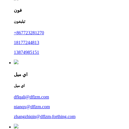
فون
ٽيليفون
+867723281270
18177244813
13874985151
اي ميل
اي ميل
dflqali@dflzm.com
nianqx@dflzm.com
zhangzhiqin@dflzm-forthing.com