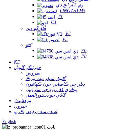
وي 2 آر ايڇ ڊي
LINGZHI M5
T1
C1
ڪارگو وين
V2
V5
کڻو
P6
P8
KD
فورٿنگز گلوبل
سروس
گلوبل سيلز نيٽ ورڪ
ڊيلر جي ڪاميابي جون ڪهاڻيون
وڪري کان پوءِ جي سروس
گاڏي جو دستورالعمل
ورهائيندڙ
خبرون
اسان سان رابطو ڪريو
English