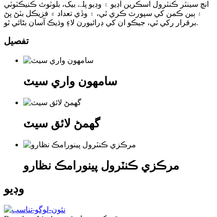
انچ سينٽر ڪنٽرول اسڪرين آڊيو ۽ وڊيو پلے بیک، بلوٽوٿ ڪنيڪٽوٽي
۽ ٻين ڪمن کي سپورٽ ڪري ٿي، ۽ وڏي تعداد ۾ فزيڪل بٽڻ پڻ
برقرار رکي ٿي، جيڪو ان کي ڊرائيورن لاءِ وڌيڪ آسان بڻائي ٿو.
تفصيل
سامهون واري سيٽ
گھمڻ لائق سيٽ
مرڪزي ڪنٽرول پينورامڪ نظارو
وڊيو