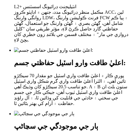
L2+ انٽيليجنٽ ڊرائيونگ اسسٽنس
مڪمل منظر ڊرائيونگ مدد، جنهن ۾ اڊاپٽو ڪروز ACC، لين
روانگي وارننگ LDW، فرنٽ ڪوليشن وارننگ FCW ۽ ٻيا ڪم
شامل آهن، گھڻن بصري ۽ گھڻن وارننگ جو استعمال، گھڻن
حفاظتي گارڊ حاصل ڪرڻ لاءِ، مؤثر طريقي سان "کليل
دروازي جي مار" ۽ مختلف قسمن جي بلائنڊ زون خطري کان
بچڻ لاءِ.
اعليٰ طاقت وارو اسٽيل حفاظتي جسم:
پوري ڪار ۾ اعليٰ طاقت واري اسٽيل جو مقدار 70 سيڪڙو
تائين آهي، ۽ الٽرا اعليٰ طاقت واري گرم شڪل واري اسٽيل
جو تناسب 20.5 سيڪڙو کان وڌيڪ آهي. A ۽ B ستون بلٽ ان
اعليٰ طاقت واري اسٽيل ٽيوب آهن، جيڪي ڪار جي جسم
جي سختي ۽ حادثي جي قابليت کي وڌائين ٿا، ۽ آل راؤنڊ
حفاظت ۽ آرام کي بهتر بڻائين ٿا.
ٻار جي موجودگي جي سڃاڻپ