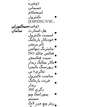
وغيره):
جسماني
استحڪام
●
ڪنٽرول
(ESP/DSC/VSC،
وغيره):
سيڪيورٽي
هِل-اسٽارٽ
سامان
●
اسسٽ ڪنٽرول
●
خودڪار پارڪنگ:
ٽائر پريشر
●
مانيٽرنگ ڊيوائس:
ISO فڪس چائلڊ
●
سيٽ فڪسچر:
●
ڪار بيڪنگ ريڊار
●
ريورسنگ ڪيمرا
ٽڪريءَ تي
●
مناسب ڪنٽرول
فرنٽ پارڪنگ
●
ريڊار
360 ڊگري
●
پينورامڪ ويو
سسٽم
ريئر ويو مرر لاڪ
●