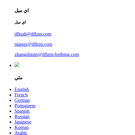
اي ميل
اي ميل
dflqali@dflzm.com
nianqx@dflzm.com
zhangzhiqin@dflzm-forthing.com
مٿي
English
French
German
Portuguese
Spanish
Russian
Japanese
Korean
Arabic