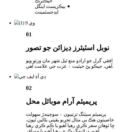
اليڪٽرڪ
●
بيڪريسٽ اينگل
ايڊجسٽمينٽ
01
نوبل اسٽيئرز ڊيزائن جو تصور
افقي گرل جو ارادو منع ٿيل شهر مان ورتو ويو
آهي، جيڪو پڻ حيثيت ۽ عزت جي علامت آهي.
02
پريميئم آرام موبائل محل
پريميئم سيٽنگ ترتيبون ۽ سوچيندڙ سهولت
خاصيتون هڪ بي مثال تجربو يقيني بڻائين ٿيون،
ڇا توهان سفر ڪري رهيا آهيو يا ڪم ڪري رهيا
آهيو، ڊرائيونگ ڪري رهيا آهيو يا مسافر.