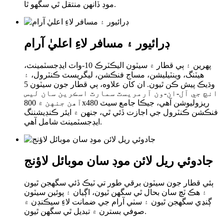
موڊ ڏانهن منتقل ٿي سگهو ٿا.
ڊرائيور ۽ مسافر لاءِ اعليٰ آرام
پهرين ۽ ٻي قطار ۾ سيٽون اليڪٽرڪ 10-واٽ ايڊجسٽمينٽ،
هيٽنگ، وينٽيليشن، مساج فنڪشن، ليگريسٽ ڪنٽرول، ۽
وڌيڪ پيش ڪن ٿيون. ان کان علاوه، ٻي قطار جون سيٽون 5
انچ جي آل-ان-ون آرمريسٽ سمارٽ اسڪرين سان ليس
آهن جنهن ۾ 800x480 ريزوليوشن آهي، جيڪا جامع سيٽ
فنڪشن ڪنٽرول جي اجازت ڏئي ٿي، جنهن ۾ ايئر ڪنڊيشننگ
ايڊجسٽمينٽ شامل آهي.
جادوئي ريل لائن موڊ سان موبائل لاؤنج
ٻئي قطار جون سيٽون برقي طور تي ٽيڪ ڏئي سگھجن ٿيون
۽ هڪ ٽچ سان بحال ٿي سگهن ٿيون، اڳيان ۽ پوئين سيٽون
ڳنڍي سگھجن ٿيون ۽ سٺي آرام جي ضمانت لاءِ سيڪنڊن ۾
صوفي بسترن ۾ تبديل ٿي سگهن ٿيون.