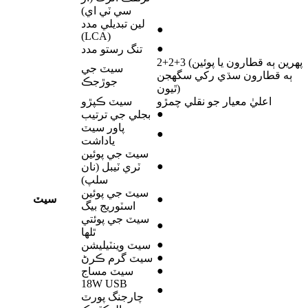
سي ٽي اي)
لين تبديلي مدد
●
(LCA)
●
تنگ رستو مدد
2+2+3 (پهرين ٻه قطارون يا پوئين
سيٽ جي
ٻه قطارون سڌي رکي سگهجن
جوڙجڪ
ٿيون)
اعليٰ معيار جو نقلي چمڙو
سيٽ ڪپڙو
●
بجلي جي ترتيب
پاور سيٽ
●
ياداشت
سيٽ جي پوئين
●
ٽري ٽيبل (نان
سلپ)
سيٽ جي پوئين
●
سيٽ
اسٽوريج بيگ
سيٽ جي پوئتي
●
ٿلها
●
سيٽ وينٽيليشن
●
سيٽ گرم ڪرڻ
●
سيٽ مساج
18W USB
●
چارجنگ پورٽ