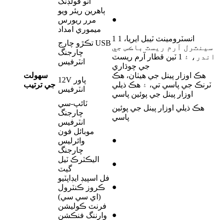
آٽو فولڊنگ
ٻاهرين ريئر ويو
●
مرر ريورس
ميموري امداد
1 انسٽرومينٽ ٽيبل ايريا، 1
تڪڙو چارج USB
سينٽرل آرم ريسٽ باڪس جي
چارجنگ
اندر، ۽ 1 ٽين قطار آرم ريسٽ
انٽرفيس
جي چوڌاري
هڪ اوزار پينل جي هيٺان، هڪ
سهولت
12V پاور
ٽرنڪ جي پاسي تي، ۽ هڪ ذيلي
جي ترتيب
انٽرفيس
اوزار پينل جي پوئين پاسي
ٽائپ-سي
هڪ ذيلي اوزار پينل جي پوئين
چارجنگ
پاسي
انٽرفيس
موبائل فون
●
وائرليس
چارجنگ
اليڪٽرڪ ٽيل
●
گيٽ
فل اسپيڊ ايڊاپٽيو
●
ڪروز ڪنٽرول
(اي سي سي)
فرنٽ ڪوليشن
●
وارننگ فنڪشن