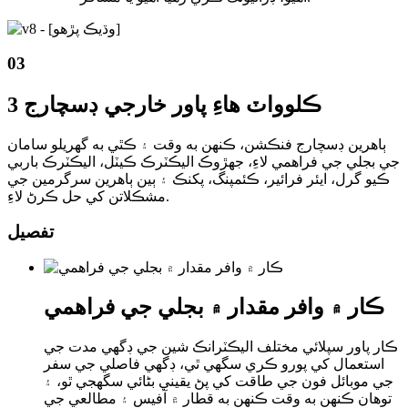
03
3 ڪلوواٽ هاءِ پاور خارجي ڊسچارج
ٻاهرين ڊسچارج فنڪشن، ڪنهن به وقت ۽ ڪٿي به گهريلو سامان
جي بجلي جي فراهمي لاءِ، جهڙوڪ اليڪٽرڪ ڪيٽل، اليڪٽرڪ باربي
ڪيو گرل، ايئر فرائير، ڪئمپنگ، پکنڪ ۽ ٻين ٻاهرين سرگرمين جي
مشڪلاتن کي حل ڪرڻ لاءِ.
تفصيل
ڪار ۾ وافر مقدار ۾ بجلي جي فراهمي
ڪار پاور سپلائي مختلف اليڪٽرانڪ شين جي ڊگهي مدت جي
استعمال کي پورو ڪري سگهي ٿي، ڊگهي فاصلي جي سفر
جي موبائل فون جي طاقت کي پڻ يقيني بڻائي سگهجي ٿو، ۽
توهان ڪنهن به وقت ڪنهن به قطار ۾ آفيس ۽ مطالعي جي