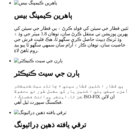
ٻاهرين ڪيمپنگ بيس
ٽئين قطار جي سيٽن کي فولڊ ڪرڻ ۽ ٻي قطار جي سيٽن کي
پهرين پوزيشن تي منتقل ڪرڻ سان، توهان 1.8 ميٽر جي وڌ ۾
وڌ ٽرنڪ ڊيپٿ حاصل ڪري سگهو ٿا، هڪ فليٽ فرش جي
خاصيت سان، توهان ڪار ۾ آرام سان سمهي سگهو ٿا ٻيو بيڊ
روم ٺاهڻ لاءِ.
ٻارن جي سيٽ ڪنيڪٽر
ٻي قطار ۽ ٽئين قطار سڀني ۾ چائلڊ سيٽ ڪنيڪٽر
آهن، جيڪي ٻئي ۽ ٽئين ٻار کي مڪمل طور تي محفوظ
ڪن ٿا. اينڪر پوائنٽ فڪسنگ ۽ ISO-FIX ان لائن
فڪسنگ سپورٽ ٿيل آهي.
ترقي يافته ذهين ڊرائيونگ