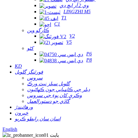
وي 2 آر ايڇ ڊي
LINGZHI M5
T1
C1
ڪارگو وين
V2
V5
کڻو
P6
P8
KD
فورٿنگز گلوبل
سروس
گلوبل سيلز نيٽ ورڪ
ڊيلر جي ڪاميابي جون ڪهاڻيون
وڪري کان پوءِ جي سروس
گاڏي جو دستورالعمل
ورهائيندڙ
خبرون
اسان سان رابطو ڪريو
English