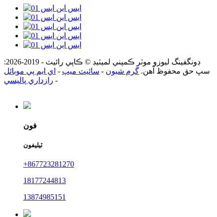
ڊونگفينگ ليوزو موٽر ڪمپني لميٽيڊ © ڪاپي رائيٽ - 2019-2026:
سڀ حق محفوظ آهن.
گرم شيون
-
سائيٽ ميپ
-
اي ايم پي موبائل
-
رازداري پاليسي
فون
ٽيليفون
+867723281270
18177244813
13874985151