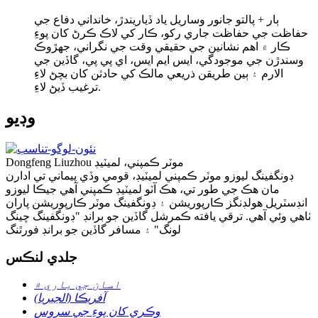
ٻار + پالتو جانور وساريل ياد ڏياريندڙ، خانداني دفاع جي
حفاظت جي حفاظت جاري رکو، ڪار کي لاڪ ڪرڻ کان پوءِ
ڪار ۾ اهم نشانين جي حقيقي وقت جي نگراني، جهڙوڪ
وسندڙن جي موجودگي، ايس ايم ايس، اي پي پي، گاڏين جي
الارم ۽ ٻين طريقن ذريعي مالڪ کي حادثن کان بچڻ لاءِ
ترغيب ڏيڻ لاءِ.
وڊيو
Dongfeng Liuzhou موٽر ڪمپني، لميٽيڊ
ڊونگفينگ ليوزو موٽر ڪمپني لميٽيڊ، قومي وڏي پيماني تي ادارن
مان هڪ جي طور تي، هڪ آٽو لميٽيڊ ڪمپني آهي جيڪا ليوزو
انڊسٽريل هولڊنگز ڪارپوريشن ۽ ڊونگفينگ موٽر ڪارپوريشن پاران
ٺاهي وئي آهي. ترقي يافته ڪمرشل گاڏين جو برانڊ "ڊونگفينگ چينگ
لونگ" ۽ مسافر گاڏين جو برانڊ فورٿنگ
جلدي لنڪس
اسان جي باري ۾
آفريڪا (الجيريا)
وڪري کان پوءِ جي سروس