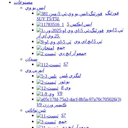
مصنوعات
ايس يو وي
فورٿنگ
SUV T5/T5L
ايس ايڪس 5
ٽي 5 ايوو
25 وي اي آر.
ٽي 5 ايڇ اي وي
جمع
جمعو آر ايڇ ڊي
سيڊان
S7
ايم پي وي
لنگزي پلس
يو-ٽور
وي 8
V9
V9 ڪيمپر ورزن
نئين توانائي
S7
جمع
جمعو آر ايڇ ڊي