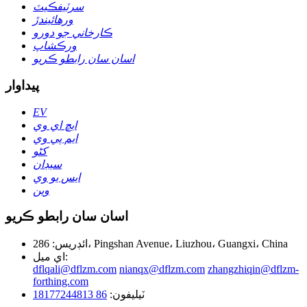
سرٽيفڪيٽ
ورهائيندڙ
ڪارخاني جو دورو
ورڪشاپ
اسان سان رابطو ڪريو
پيداوار
EV
ايڇ اي وي
ايم پي وي
کڻو
سيڊان
ايس يو وي
وين
اسان سان رابطو ڪريو
ائڊريس: 286، Pingshan Avenue، Liuzhou، Guangxi، China
اي ميل:
dflqali@dflzm.com
nianqx@dflzm.com
zhangzhiqin@dflzm-
forthing.com
ٽيليفون:
86 18177244813