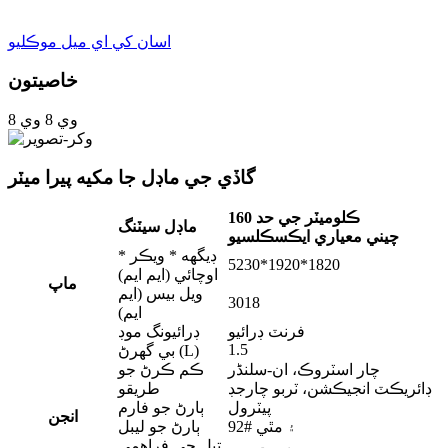
اسان کي اي ميل موڪليو
خاصيتون
وي 8
وي 8
گاڏي جي ماڊل جا مکيه پيرا ميٽر
160 ڪلوميٽر جي حد
ماڊل سيٽنگ
چيني معياري ايڪسڪلسيو
ڊيگهه * ويڪر *
5230*1920*1820
اوچائي (ايم ايم)
ماپ
ويل بيس (ايم
3018
ايم)
فرنٽ ڊرائيو
ڊرائيونگ موڊ
1.5
بي گھرڻ (L)
چار اسٽروڪ، ان-سلنڈر
ڪم ڪرڻ جو
ڊائريڪٽ انجيڪشن، ٽربو چارجڊ
طريقو
پيٽرول
ٻارڻ جو فارم
انجن
92# ۽ مٿي
ٻارڻ جو ليبل
تيل جي فراهمي