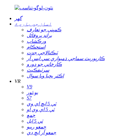
گھر
اسان جي باري ۾
ڪمپني جو تعارف
برانڊ پروفائل
ورڪشاپ
استحڪام
ٽيڪنالاجي جدت
ڪارپوريٽ سماجي ذميواري سي ايس آر
ڪارخاني جو دورو
سرٽيفڪيٽ
اڪثر پڇيا ويا سوال
VR
V9
يو-ٽور
S7
ٽي 5 ايڇ اي وي
ٽي 5 اي وي او
جمع
ٽي 5 ايل
جمعو رييو
جمعو آر ايڇ ڊي