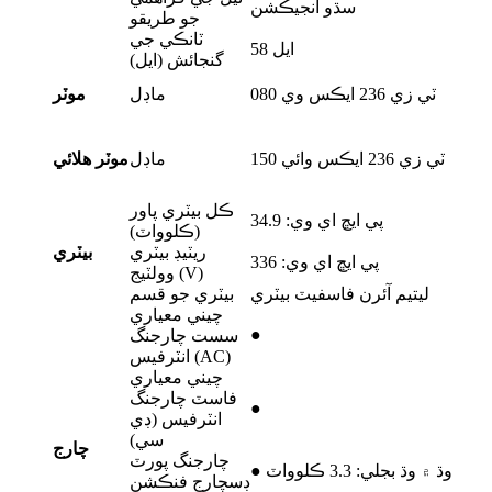
سڌو انجيڪشن
جو طريقو
ٽانڪي جي
58 ايل
گنجائش (ايل)
ٽي زي 236 ايڪس وي 080
ماڊل
موٽر
ٽي زي 236 ايڪس وائي 150
ماڊل
موٽر هلائي
ڪل بيٽري پاور
پي ايڇ اي وي: 34.9
(ڪلوواٽ)
ريٽيڊ بيٽري
بيٽري
پي ايڇ اي وي: 336
وولٽيج (V)
ليتيم آئرن فاسفيٽ بيٽري
بيٽري جو قسم
چيني معياري
●
سست چارجنگ
انٽرفيس (AC)
چيني معياري
فاسٽ چارجنگ
●
انٽرفيس (ڊي
سي)
چارج
چارجنگ پورٽ
● وڌ ۾ وڌ بجلي: 3.3 ڪلوواٽ
ڊسچارج فنڪشن