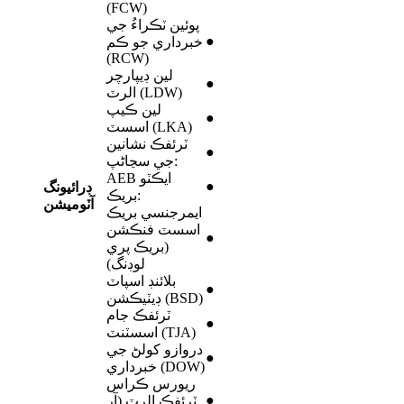
(FCW)
پوئين ٽڪراءُ جي
●
خبرداري جو ڪم
(RCW)
لين ڊيپارچر
●
الرٽ (LDW)
لين ڪيپ
●
اسسٽ (LKA)
ٽرئفڪ نشانين
●
جي سڃاڻپ:
AEB ايڪٽو
●
ڊرائيونگ
بريڪ:
آٽوميشن
ايمرجنسي بريڪ
اسسٽ فنڪشن
●
(بريڪ پري
لوڊنگ)
بلائنڊ اسپاٽ
●
ڊيٽيڪشن (BSD)
ٽرئفڪ جام
●
اسسٽنٽ (TJA)
دروازو کولڻ جي
●
خبرداري (DOW)
ريورس ڪراس
●
ٽرئفڪ الرٽ (آر