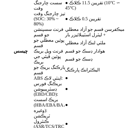
● تقريبن 11.5 ڪلاڪ (10°C ∽
سست چارجنگ
45°C)
وقت
تيز چارجنگ وقت
● تقريبن 0.5 ڪلاڪ
(SOC: 30% ~
80%)
ميڪفرسن قسم جو آزاد معطلي
فرنٽ سسپنشن
+ ليٽرل اسٽيبلائيزر بار
جو قسم
پوئين معطلي جو
ملٽي لنڪ آزاد معطلي
قسم
هوادار ڊسڪ جو قسم
فرنٽ ويل بريڪ
چيسس
پوئين ڦيٿي جي
ڊسڪ جو قسم
بريڪ
پارڪنگ بريڪ جو
اليڪٽرانڪ پارڪنگ
قسم
●
ABS اينٽي لاڪ:
بريڪنگ فورس
●
ڊسٽريبيوشن
(EBD/CBD):
بريڪ اسسٽ
●
(HBA/EBA/BA،
وغيره):
ٽريڪشن
ڪنٽرول
●
(ASR/TCS/TRC